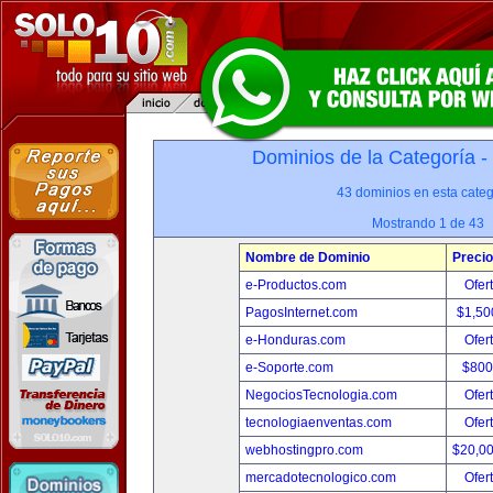
Dominios de la Categoría -
43 dominios en esta categ
Mostrando 1 de 43
Nombre de Dominio
Precio
e-Productos.com
Ofer
PagosInternet.com
$1,50
e-Honduras.com
Ofer
e-Soporte.com
$800
NegociosTecnologia.com
Ofer
tecnologiaenventas.com
Ofer
webhostingpro.com
$20,0
mercadotecnologico.com
Ofer