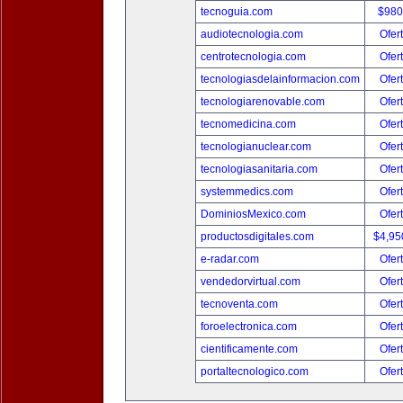
tecnoguia.com
$980
audiotecnologia.com
Ofer
centrotecnologia.com
Ofer
tecnologiasdelainformacion.com
Ofer
tecnologiarenovable.com
Ofer
tecnomedicina.com
Ofer
tecnologianuclear.com
Ofer
tecnologiasanitaria.com
Ofer
systemmedics.com
Ofer
DominiosMexico.com
Ofer
productosdigitales.com
$4,95
e-radar.com
Ofer
vendedorvirtual.com
Ofer
tecnoventa.com
Ofer
foroelectronica.com
Ofer
cientificamente.com
Ofer
portaltecnologico.com
Ofer