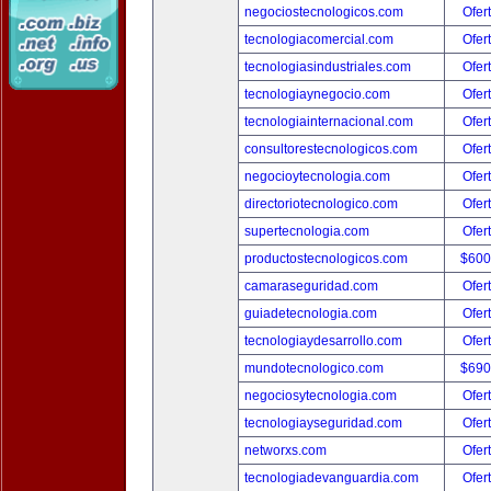
negociostecnologicos.com
Ofer
tecnologiacomercial.com
Ofer
tecnologiasindustriales.com
Ofer
tecnologiaynegocio.com
Ofer
tecnologiainternacional.com
Ofer
consultorestecnologicos.com
Ofer
negocioytecnologia.com
Ofer
directoriotecnologico.com
Ofer
supertecnologia.com
Ofer
productostecnologicos.com
$600
camaraseguridad.com
Ofer
guiadetecnologia.com
Ofer
tecnologiaydesarrollo.com
Ofer
mundotecnologico.com
$690
negociosytecnologia.com
Ofer
tecnologiayseguridad.com
Ofer
networxs.com
Ofer
tecnologiadevanguardia.com
Ofer