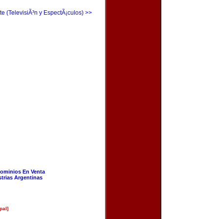
te (TelevisiÃ³n y EspectÃ¡culos) >>
ominios En Venta
strias Argentinas
pal]