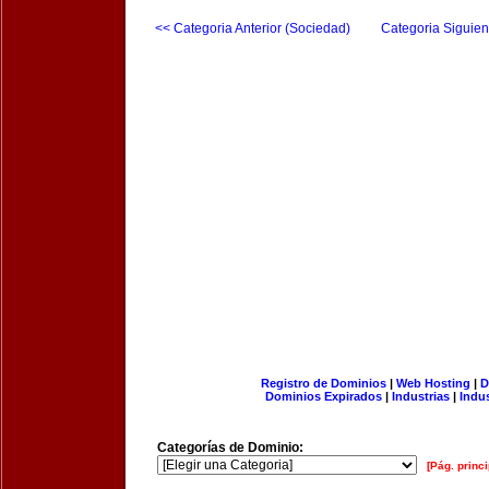
<< Categoria Anterior (Sociedad)
Categoria Siguien
Registro de Dominios
|
Web Hosting
|
D
Dominios Expirados
|
Industrias
|
Indu
Categorías de Dominio:
[Pág. princi