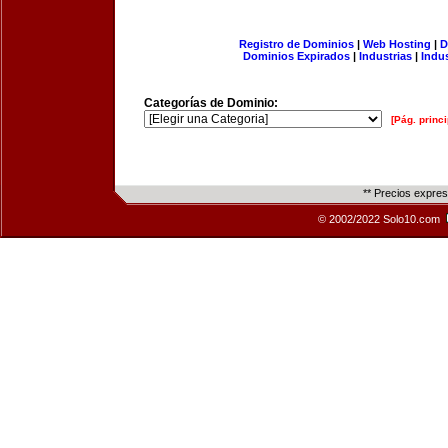
Registro de Dominios
|
Web Hosting
|
D
Dominios Expirados
|
Industrias
|
Indu
Categorías de Dominio:
[Pág. princi
** Precios expre
© 2002/2022 Solo10.com