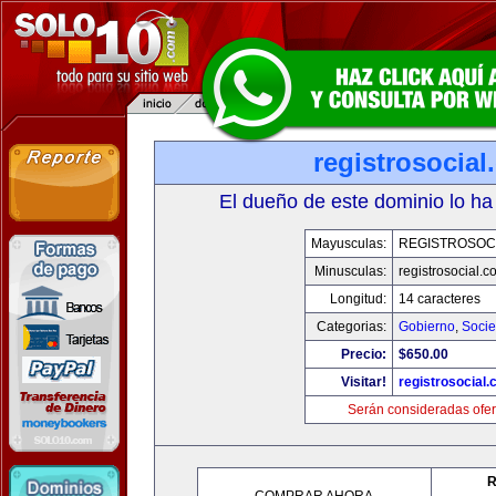
registrosocia
El dueño de este dominio lo ha
Mayusculas:
REGISTROSOC
Minusculas:
registrosocial.c
Longitud:
14 caracteres
Categorias:
Gobierno
,
Soci
Precio:
$650.00
Visitar!
registrosocial
Serán consideradas ofer
R