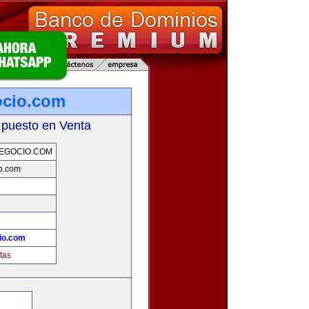
ocio.com
 puesto en Venta
EGOCIO.COM
o.com
io.com
tas