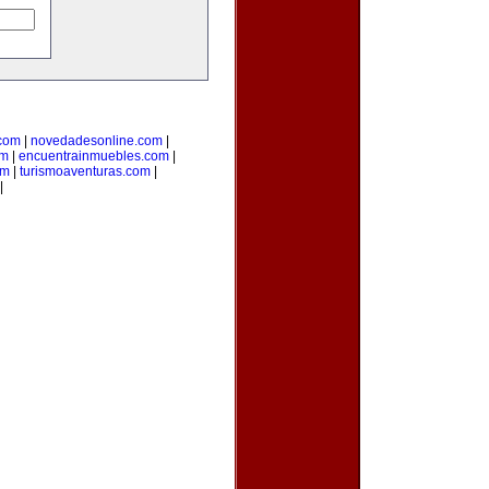
.com
|
novedadesonline.com
|
om
|
encuentrainmuebles.com
|
om
|
turismoaventuras.com
|
|