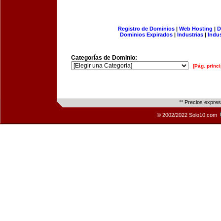
Registro de Dominios
|
Web Hosting
|
D
Dominios Expirados
|
Industrias
|
Indu
Categorías de Dominio:
[Pág. princi
** Precios expre
© 2002/2022 Solo10.com