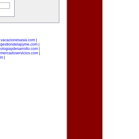
|
vacacionesasia.com
|
|
gestiondelapyme.com
|
nologiaydesarrollo.com
|
|
mercadoservicios.com
|
om
|