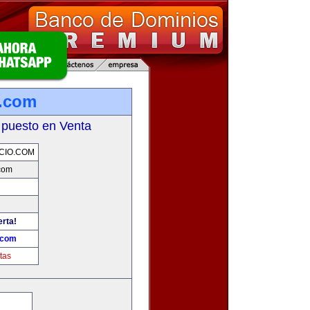
o.com
 puesto en Venta
CIO.COM
com
erta!
.com
tas