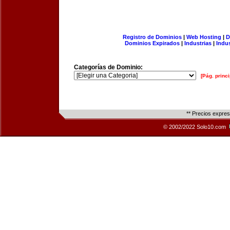
Registro de Dominios
|
Web Hosting
|
D
Dominios Expirados
|
Industrias
|
Indu
Categorías de Dominio:
[Pág. princi
** Precios expre
© 2002/2022 Solo10.com