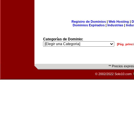
Registro de Dominios
|
Web Hosting
|
D
Dominios Expirados
|
Industrias
|
Indu
Categorías de Dominio:
[Pág. princi
** Precios expre
© 2002/2022 Solo10.com