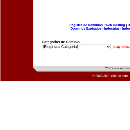
Registro de Dominios
|
Web Hosting
|
D
Dominios Expirados
|
Industrias
|
Indu
Categorías de Dominio:
[Pág. princi
** Precios expre
© 2002/2022 Solo10.com