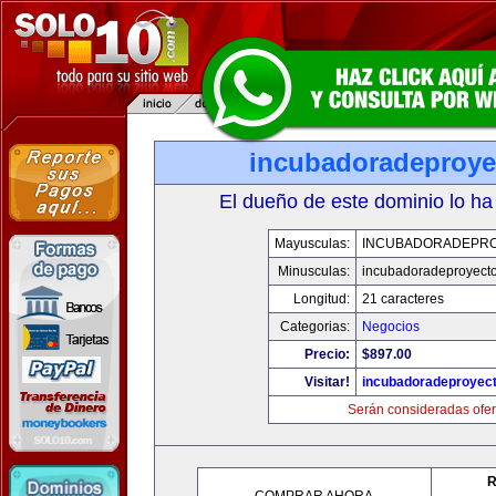
incubadoradeproy
El dueño de este dominio lo ha
Mayusculas:
INCUBADORADEPR
Minusculas:
incubadoradeproyect
Longitud:
21 caracteres
Categorias:
Negocios
Precio:
$897.00
Visitar!
incubadoradeproyec
Serán consideradas ofer
R