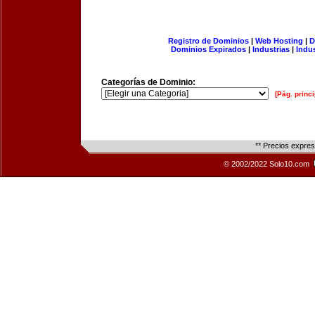
Registro de Dominios
|
Web Hosting
|
D
Dominios Expirados
|
Industrias
|
Indu
Categorías de Dominio:
[Pág. princi
** Precios expre
© 2002/2022 Solo10.com