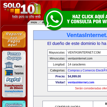
VentasInterne
El dueño de este dominio lo ha
Mayusculas:
VENTASINTERNET.COM
Minusculas:
ventasinternet.com
Longitud:
14 caracteres
Categorias:
Compras y Comercio ElectrÃ³
Precio:
$4,999.00
Visitar!
ventasinternet.com
Serán consideradas ofer
R