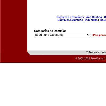
Registro de Dominios
|
Web Hosting
|
D
Dominios Expirados
|
Industrias
|
Indu
Categorías de Dominio:
[Pág. princi
** Precios expre
© 2002/2022 Solo10.com