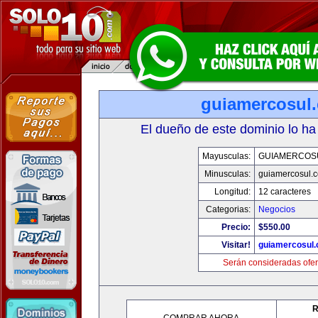
guiamercosul
El dueño de este dominio lo ha
Mayusculas:
GUIAMERCOS
Minusculas:
guiamercosul.
Longitud:
12 caracteres
Categorias:
Negocios
Precio:
$550.00
Visitar!
guiamercosul
Serán consideradas ofer
R