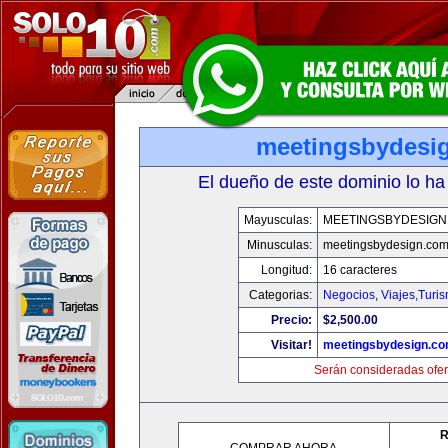
meetingsbydesi
El dueño de este dominio lo ha
Mayusculas:
MEETINGSBYDESIGN
Minusculas:
meetingsbydesign.co
Longitud:
16 caracteres
Categorias:
Negocios
,
Viajes,Turi
Precio:
$2,500.00
Visitar!
meetingsbydesign.c
Serán consideradas ofer
R