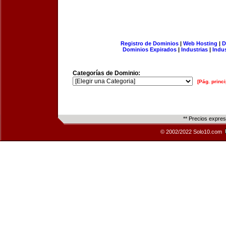
Registro de Dominios
|
Web Hosting
|
D
Dominios Expirados
|
Industrias
|
Indu
Categorías de Dominio:
[Pág. princi
** Precios expre
© 2002/2022 Solo10.com